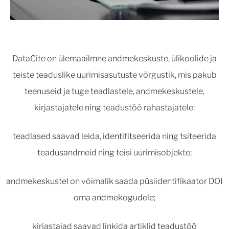
DataCite on ülemaailmne andmekeskuste, ülikoolide ja
teiste teaduslike uurimisasutuste võrgustik, mis pakub
teenuseid ja tuge teadlastele, andmekeskustele,
kirjastajatele ning teadustöö rahastajatele:
teadlased saavad leida, identifitseerida ning tsiteerida
teadusandmeid ning teisi uurimisobjekte;
andmekeskustel on võimalik saada püsiidentifikaator DOI
oma andmekogudele;
kirjastajad saavad linkida artiklid teadustöö