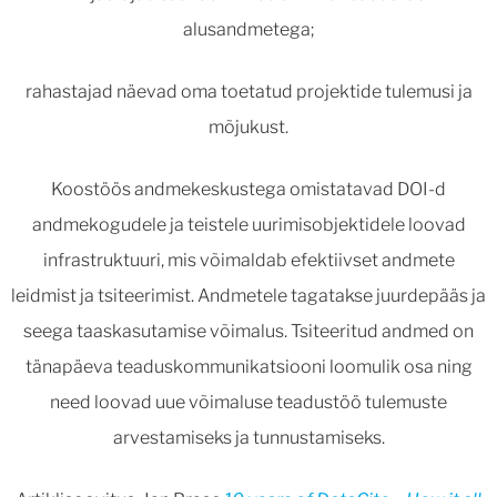
alusandmetega;
rahastajad näevad oma toetatud projektide tulemusi ja
mõjukust.
Koostöös andmekeskustega omistatavad DOI-d
andmekogudele ja teistele uurimisobjektidele loovad
infrastruktuuri, mis võimaldab efektiivset andmete
leidmist ja tsiteerimist. Andmetele tagatakse juurdepääs ja
seega taaskasutamise võimalus. Tsiteeritud andmed on
tänapäeva teaduskommunikatsiooni loomulik osa ning
need loovad uue võimaluse teadustöö tulemuste
arvestamiseks ja tunnustamiseks.