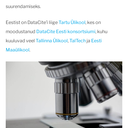
suurendamiseks.
Eestist on DataCite’i liige
Tartu Ülikool
, kes on
moodustanud
DataCite Eesti konsortsiumi
, kuhu
kuuluvad veel
Tallinna Ülikool
,
TalTech
ja
Eesti
Maaülikool
.