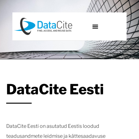
DataCite Eesti
DataCite Eesti on asutatud Eestis loodud
teadusandmete leidmise ja kättesaadavuse