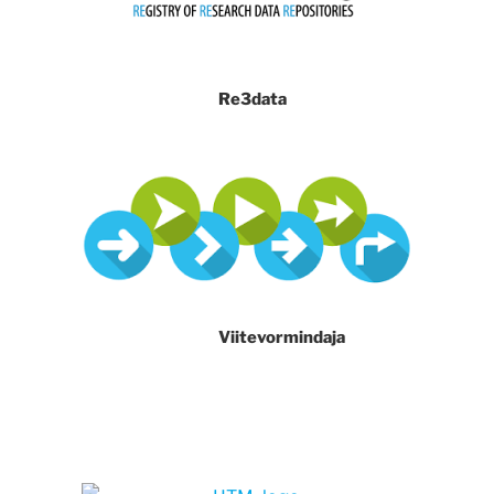
Re3data
Viitevormindaja