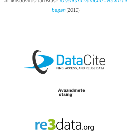
Artiklisoovitus: Jan Brase
10 years of DataCite – How it all
began
(2019)
Avaandmete
otsing