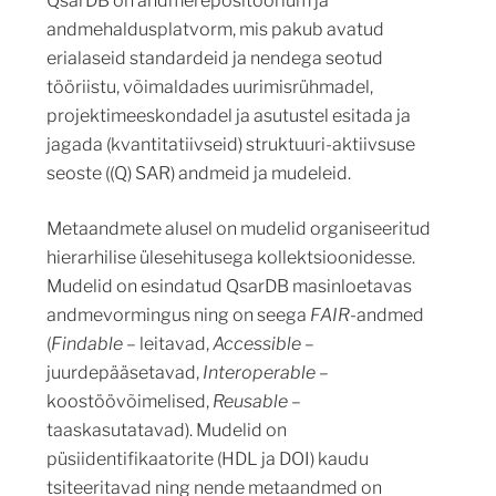
QsarDB on andmerepositoorium ja
andmehaldusplatvorm, mis pakub avatud
erialaseid standardeid ja nendega seotud
tööriistu, võimaldades uurimisrühmadel,
projektimeeskondadel ja asutustel esitada ja
jagada (kvantitatiivseid) struktuuri-aktiivsuse
seoste ((Q) SAR) andmeid ja mudeleid.
Metaandmete alusel on mudelid organiseeritud
hierarhilise ülesehitusega kollektsioonidesse.
Mudelid on esindatud QsarDB masinloetavas
andmevormingus ning on seega
FAIR
-andmed
(
Findable
– leitavad,
Accessible
–
juurdepääsetavad,
Interoperable
–
koostöövõimelised,
Reusable
–
taaskasutatavad). Mudelid on
püsiidentifikaatorite (HDL ja DOI) kaudu
tsiteeritavad ning nende metaandmed on