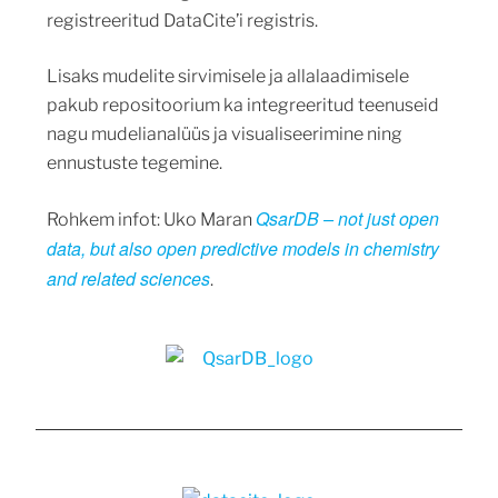
registreeritud DataCite’i registris.
Lisaks mudelite sirvimisele ja allalaadimisele
pakub repositoorium ka integreeritud teenuseid
nagu mudelianalüüs ja visualiseerimine ning
ennustuste tegemine.
QsarDB – not just open
Rohkem infot: Uko Maran
data, but also open predictive models in chemistry
and related sciences
.