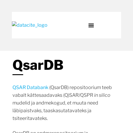
QsarDB
QSAR Databank
(QsarDB) repositoorium teeb
vabalt kättesaadavaks (Q)SAR/QSPR
in silico
mudelid ja andmekogud, et muuta need
läbipaistvaks, taaskasutatavateks ja
tsiteeritavateks.